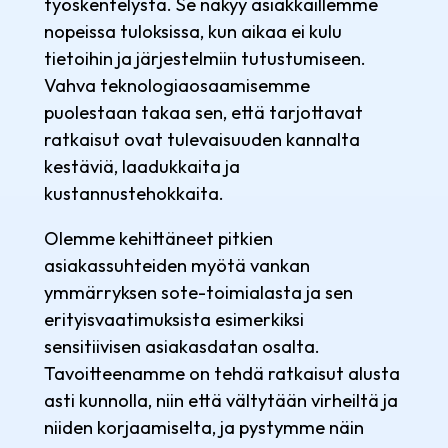
työskentelystä. Se näkyy asiakkaillemme
nopeissa tuloksissa, kun aikaa ei kulu
tietoihin ja järjestelmiin tutustumiseen.
Vahva teknologiaosaamisemme
puolestaan takaa sen, että tarjottavat
ratkaisut ovat tulevaisuuden kannalta
kestäviä, laadukkaita ja
kustannustehokkaita.
Olemme kehittäneet pitkien
asiakassuhteiden myötä vankan
ymmärryksen sote-toimialasta ja sen
erityisvaatimuksista esimerkiksi
sensitiivisen asiakasdatan osalta.
Tavoitteenamme on tehdä ratkaisut alusta
asti kunnolla, niin että vältytään virheiltä ja
niiden korjaamiselta, ja pystymme näin