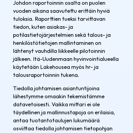
Johdon raportoinnin osalta on puolen
vuoden aikana saavutettu erittäin hyviä
tuloksia. Raporttien tueksi tarvittavan
tiedon, kuten asiakas- ja
potilastietojärjestelmien sekä talous- ja
henkilöstötietojen mallintaminen on
lähtenyt vauhdilla liikkeelle pilotoinnin
jälkeen. Itä-Uudenmaan hyvinvointialueella
käytetään Lakehousea myös hr- ja
talousraportoinnin tukena.
Tiedolla johtamisen asiantuntijoina
lähestymme omaakin tekemistämme
datavetoisesti. Vaikka mittari ei ole
täydellinen ja mallinnustapoja on erilaisia,
antaa tuotantotaulujen lukumäärä
osviittaa tiedolla johtamisen tietopohjan