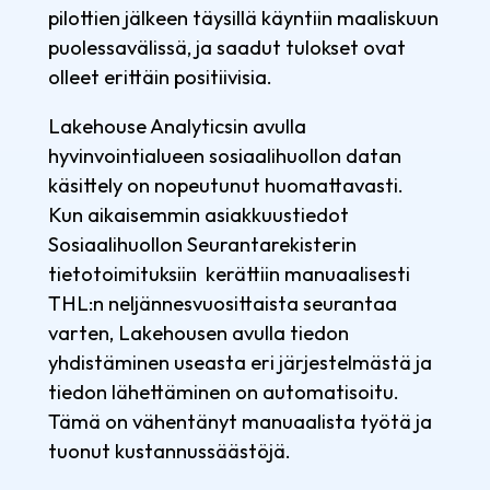
pilottien jälkeen täysillä käyntiin maaliskuun
puolessavälissä, ja saadut tulokset ovat
olleet erittäin positiivisia.
Lakehouse Analyticsin avulla
hyvinvointialueen sosiaalihuollon datan
käsittely on nopeutunut huomattavasti.
Kun aikaisemmin asiakkuustiedot
Sosiaalihuollon Seurantarekisterin
tietotoimituksiin kerättiin manuaalisesti
THL:n neljännesvuosittaista seurantaa
varten, Lakehousen avulla tiedon
yhdistäminen useasta eri järjestelmästä ja
tiedon lähettäminen on automatisoitu.
Tämä on vähentänyt manuaalista työtä ja
tuonut kustannussäästöjä.