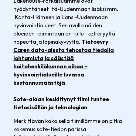
Lakehouse-ratkaisuamme ovat
hyödyntäneet Itä-Uudenmaan lisäksi mm.
Kanta-Hämeen ja Länsi-Uudenmaan
hyvinvointialueet. Sen avulla näiden
alueiden toimintaan on tullut ketteryyttä,
nopeutta ja läpinäkyvyyttä.
Tietoevry
Caren data-alusta tehostaa tiedolla
johtamista ja säästää
hoitohenkilökunnan aikaa –
hyvinvointialueille luvassa
kustannussäästöjä
Sote-alaan keskittynyt tiimi tuntee
tietosisällön ja teknologian
Merkittävän kokoisella tiimillämme on pitkä
kokemus sote-tiedon parissa