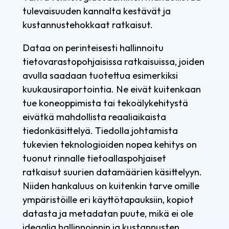
tulevaisuuden kannalta kestävät ja
kustannustehokkaat ratkaisut.
Dataa on perinteisesti hallinnoitu
tietovarastopohjaisissa ratkaisuissa, joiden
avulla saadaan tuotettua esimerkiksi
kuukausiraportointia. Ne eivät kuitenkaan
tue koneoppimista tai tekoälykehitystä
eivätkä mahdollista reaaliaikaista
tiedonkäsittelyä. Tiedolla johtamista
tukevien teknologioiden nopea kehitys on
tuonut rinnalle tietoallaspohjaiset
ratkaisut suurien datamäärien käsittelyyn.
Niiden hankaluus on kuitenkin tarve omille
ympäristöille eri käyttötapauksiin, kopiot
datasta ja metadatan puute, mikä ei ole
ideaalia hallinnoinnin ja kustannusten