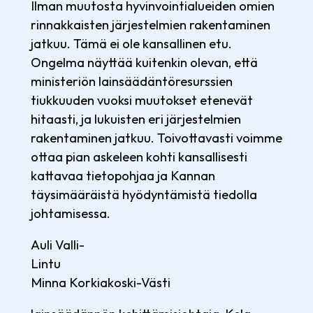
Ilman muutosta hyvinvointialueiden omien
rinnakkaisten järjestelmien rakentaminen
jatkuu. Tämä ei ole kansallinen etu.
Ongelma näyttää kuitenkin olevan, että
ministeriön lainsäädäntöresurssien
tiukkuuden vuoksi muutokset etenevät
hitaasti, ja lukuisten eri järjestelmien
rakentaminen jatkuu. Toivottavasti voimme
ottaa pian askeleen kohti kansallisesti
kattavaa tietopohjaa ja Kannan
täysimääräistä hyödyntämistä tiedolla
johtamisessa.
Auli Valli-
Lintu
Minna Korkiakoski-Västi