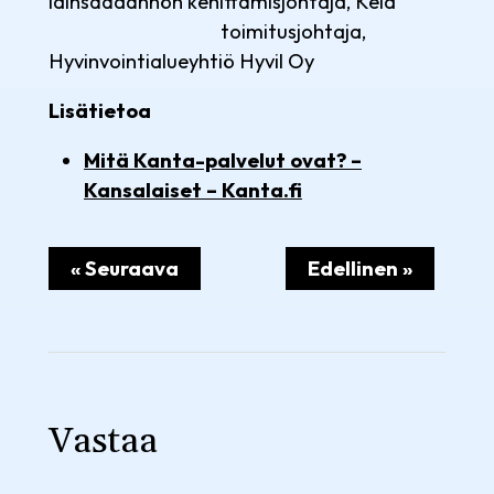
lainsäädännön kehittämisjohtaja, Kela
toimitusjohtaja,
Hyvinvointialueyhtiö Hyvil Oy
Lisätietoa
Mitä Kanta-palvelut ovat? –
Kansalaiset – Kanta.fi
« Seuraava
Edellinen »
Vastaa