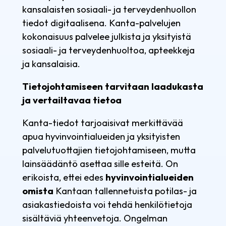
kansalaisten sosiaali- ja terveydenhuollon
tiedot digitaalisena. Kanta-palvelujen
kokonaisuus palvelee julkista ja yksityistä
sosiaali- ja terveydenhuoltoa, apteekkeja
ja kansalaisia.
Tietojohtamiseen tarvitaan laadukasta
ja vertailtavaa tietoa
Kanta-tiedot tarjoaisivat merkittävää
apua hyvinvointialueiden ja yksityisten
palvelutuottajien tietojohtamiseen, mutta
lainsäädäntö asettaa sille esteitä. On
erikoista, ettei edes
hyvinvointialueiden
omista
Kantaan tallennetuista potilas- ja
asiakastiedoista voi tehdä henkilötietoja
sisältäviä yhteenvetoja. Ongelman