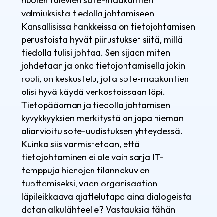
huolen tulevien sote-maakuntien
valmiuksista tiedolla johtamiseen.
Kansallisissa hankkeissa on tietojohtamisen
perustoista hyvät piirustukset siitä, millä
tiedolla tulisi johtaa. Sen sijaan miten
johdetaan ja onko tietojohtamisella jokin
rooli, on keskustelu, jota sote-maakuntien
olisi hyvä käydä verkostoissaan läpi.
Tietopääoman ja tiedolla johtamisen
kyvykkyyksien merkitystä on jopa hieman
aliarvioitu sote-uudistuksen yhteydessä.
Kuinka siis varmistetaan, että
tietojohtaminen ei ole vain sarja IT-
temppuja hienojen tilannekuvien
tuottamiseksi, vaan organisaation
läpileikkaava ajattelutapa aina dialogeista
datan alkulähteelle? Vastauksia tähän