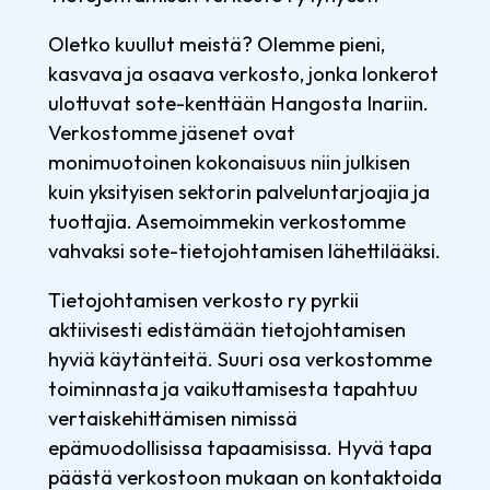
Oletko kuullut meistä? Olemme pieni,
kasvava ja osaava verkosto, jonka lonkerot
ulottuvat sote-kenttään Hangosta Inariin.
Verkostomme jäsenet ovat
monimuotoinen kokonaisuus niin julkisen
kuin yksityisen sektorin palveluntarjoajia ja
tuottajia. Asemoimmekin verkostomme
vahvaksi sote-tietojohtamisen lähettilääksi.
Tietojohtamisen verkosto ry pyrkii
aktiivisesti edistämään tietojohtamisen
hyviä käytänteitä. Suuri osa verkostomme
toiminnasta ja vaikuttamisesta tapahtuu
vertaiskehittämisen nimissä
epämuodollisissa tapaamisissa. Hyvä tapa
päästä verkostoon mukaan on kontaktoida