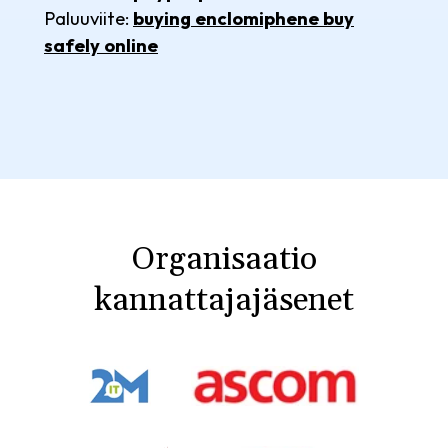
Paluuviite:
buying enclomiphene buy
safely online
Organisaatio
kannattajajäsenet